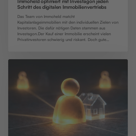
Immoheld optimiert mit Investagon jeden
Schritt des digitalen Immobilienvertriebs
Das Team von Immoheld matcht
Kapitalanlageimmobilien mit den individuellen Zielen von
Investoren. Die dafür nötigen Daten stammen aus
Investagon.Der Kauf einer Immobilie erscheint vielen
Privatinvestoren schwierig und riskant. Doch gute…
Wie
Bauträger
große,
mittlere
und
spezialisierte
Vertriebspartner
kombinieren