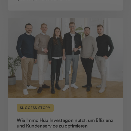
Wie
Immo
Hub
Investagon
nutzt,
um
Effizienz
und
Kundenservice
zu
optimieren
SUCCESS STORY
Wie Immo Hub Investagon nutzt, um Effizienz
und Kundenservice zu optimieren