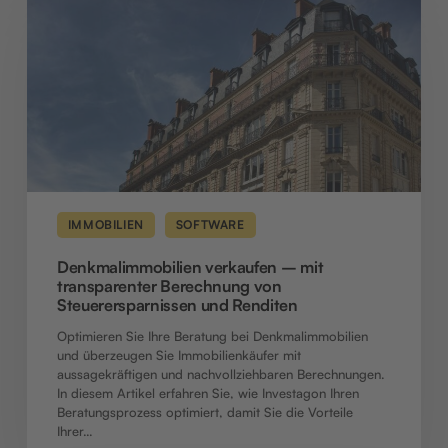
–
mit
transparenter
Berechnung
von
Steuerersparnissen
und
Renditen
IMMOBILIEN
SOFTWARE
Denkmalimmobilien verkaufen – mit
transparenter Berechnung von
Steuerersparnissen und Renditen
Optimieren Sie Ihre Beratung bei Denkmalimmobilien
und überzeugen Sie Immobilienkäufer mit
aussagekräftigen und nachvollziehbaren Berechnungen.
In diesem Artikel erfahren Sie, wie Investagon Ihren
Beratungsprozess optimiert, damit Sie die Vorteile
Ihrer…