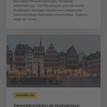
besondere Herausforderungen. Komplexe
Abschreibungs- und Steuerregeln und individuelle
Kundenanforderungen machen eine transparente,
nachvollziehbare Kalkulation unverzichtbar. Zugleich
steigt der Druck,…
Denkmalimmobilien
als
Kapitalanlage:
Steuervorteile
und
Renditechancen
IMMOBILIEN
Denkmalimmobilien als Kapitalanlage: