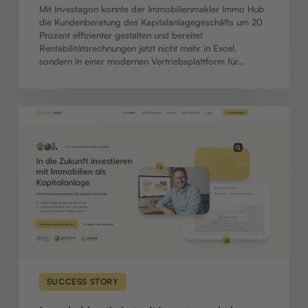
Mit Investagon konnte der Immobilienmakler Immo Hub
die Kundenberatung des Kapitalanlagegeschäfts um 20
Prozent effizienter gestalten und bereitet
Rentabilitätsrechnungen jetzt nicht mehr in Excel,
sondern in einer modernen Vertriebsplattform für…
Immoheld
optimiert
mit
Investagon
jeden
Schritt
des
digitalen
Immobilienvertriebs
SUCCESS STORY