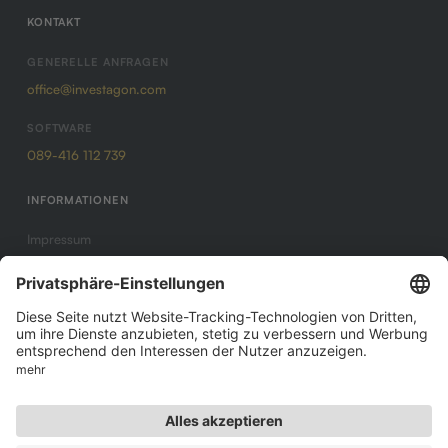
KONTAKT
GENERELLE ANFRAGEN
office@investagon.com
SOFTWARE
089-416 112 739
INFORMATIONEN
Impressum
Datenschutz
AGB