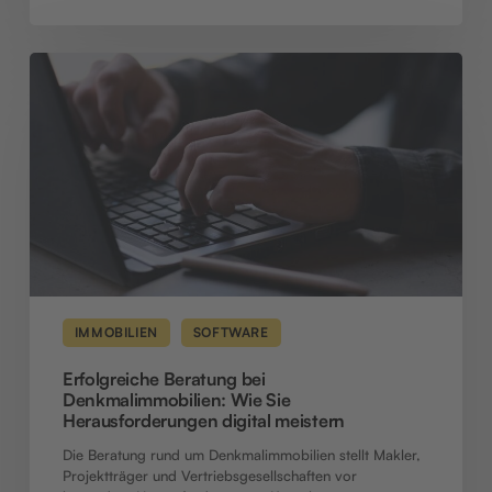
Erfolgreiche
Beratung
bei
Denkmalimmobilien:
Wie
Sie
Herausforderungen
digital
meistern
IMMOBILIEN
SOFTWARE
Erfolgreiche Beratung bei
Denkmalimmobilien: Wie Sie
Herausforderungen digital meistern
Die Beratung rund um Denkmalimmobilien stellt Makler,
Projektträger und Vertriebsgesellschaften vor