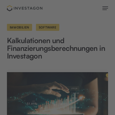
Skip
Menu
to
main
content
IMMOBILIEN
SOFTWARE
Kalkulationen und
Finanzierungsberechnungen in
Investagon