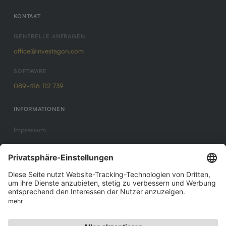
KONTAKT
GENERELLE ANFRAGEN
office@investagon.com
SOFTWARE
089-416 112 739
INFORMATIONEN
Impressum
Datenschutz
AGB