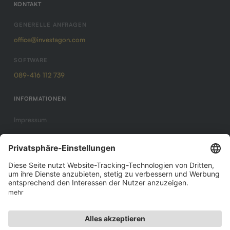
KONTAKT
GENERELLE ANFRAGEN
office@investagon.com
SOFTWARE
089-416 112 739
INFORMATIONEN
Impressum
Datenschutz
AGB