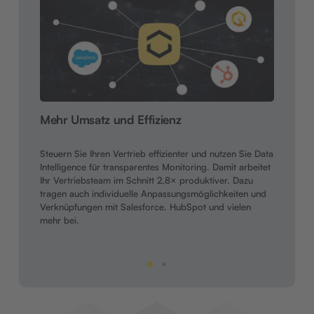
Zeit
Mehr Umsatz und Effizienz
Durch 
Steuern Sie Ihren Vertrieb effizienter und nutzen Sie Data
Servi
Intelligence für transparentes Monitoring. Damit arbeitet
Zeit. 
Ihr Vertriebsteam im Schnitt 2,8× produktiver. Dazu
Erstg
tragen auch individuelle Anpassungsmöglichkeiten und
Team u
Verknüpfungen mit Salesforce, HubSpot und vielen
Verfü
mehr bei.