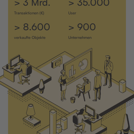
> 3 Mrd.
> 35.000
Transaktionen (€)
User
> 8.600
> 900
verkaufte Objekte
Unternehmen