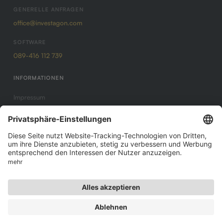
GENERELLE ANFRAGEN
office@investagon.com
SOFTWARE
089-416 112 739
INFORMATIONEN
Impressum
Datenschutz
AGB
© INVESTAGON 2017-
2026